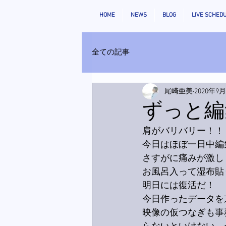
HOME
NEWS
BLOG
LIVE SCHED
全ての記事
尾崎亜美
2020年9
ずっと編
肩がバリバリー！！！
今日はほぼ一日中編
さすがに痛みが激し
お風呂入って湿布貼
明日には復活だ！
今日作ったデータを
映像の仮つなぎも事