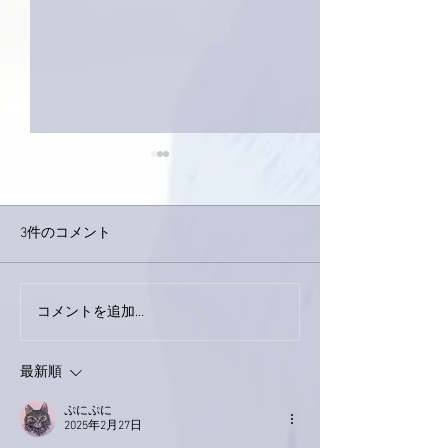
3件のコメント
巨大なイタチき
コメントを追加…
9月23日「amiism」リリー
ス！
最新順
ぷにぷに
2025年2月27日