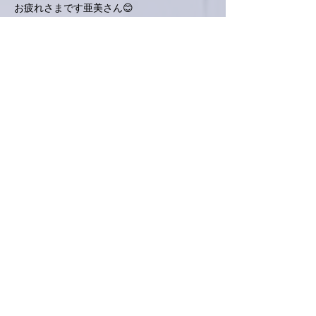
お疲れさまです亜美さん😊
七回忌、滞りなくですね。
昨年、私の父の七回忌やったんですが母の一
周忌と一緒に法要をしました。
法要がひとつ済むたびになんとなくホッとし
ますね☺️
ん〜っ！「アメリカのスポーツ観戦の時に食
べるやつ」食べてみたい🤤
亜美さん、今夜はゆっくりなさってください
ませ。
お疲れの出ませんように🙇
いいね！
返信
Keroyon Carrera
2025年2月27日
亜美さん、こんばんは。
暁美母上
✨
の七回忌のご法要、無事に終えら