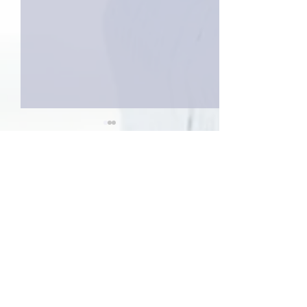
2件のコメント
今日は取材でし
巨大なイタチきゅうり。
コメントを追加…
最新順
ネジリー