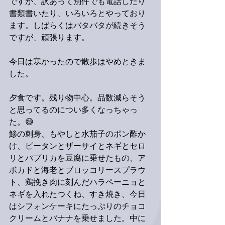
ですが、訳あって別件でも電話したり
書類書いたり、いろいろとやっており
ます。しばらくはバタバタが続きそう
ですが、頑張ります。
今日は寒かったので散歩はやめときま
した。
夕食です。残り物中心。品数減らそう
と思ってるのについ多くなっちゃっ
た。😅
鯵の刺身、もやしと水茄子のポン酢か
け、ピータンとザーサイとネギとセロ
リとパプリカを豆腐に乗せたもの、ア
ボカドと海老とブロッコリースプラウ
ト、鶏挽き肉に刻んだハラペーニョと
ネギを入れたつくね、すき焼き、今日
はシフォンケーキにたっぷりのチョコ
クリームとバナナを乗せました。中に