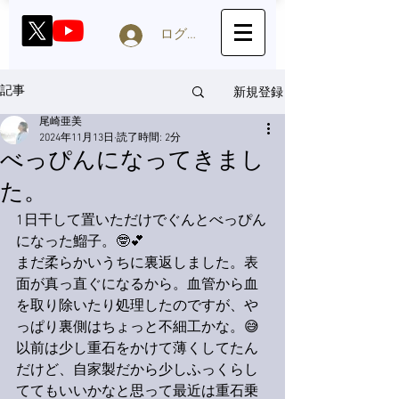
ログイン
新規登録
記事
尾崎亜美
2024年11月13日
読了時間: 2分
べっぴんになってきまし
た。
1日干して置いただけでぐんとべっぴん
になった鰡子。🤓💕
まだ柔らかいうちに裏返しました。表
面が真っ直ぐになるから。血管から血
を取り除いたり処理したのですが、や
っぱり裏側はちょっと不細工かな。😅
以前は少し重石をかけて薄くしてたん
だけど、自家製だから少しふっくらし
ててもいいかなと思って最近は重石乗