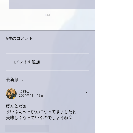
5件のコメント
今日は取材でし
巨大なイタチきゅうり。
コメントを追加…
最新順
とおる
2024年11月15日
ほんとだぁ
ずいぶんべっぴんになってきましたね
美味しくなっていくのでしょうね😊
いいね！
返信