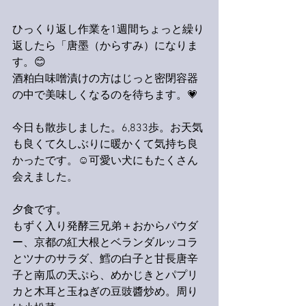
ひっくり返し作業を1週間ちょっと繰り
返したら「唐墨（からすみ）になりま
す。😊
酒粕白味噌漬けの方はじっと密閉容器
の中で美味しくなるのを待ちます。💗
今日も散歩しました。6,833歩。お天気
も良くて久しぶりに暖かくて気持ち良
かったです。☺️可愛い犬にもたくさん
会えました。
夕食です。
もずく入り発酵三兄弟＋おからパウダ
ー、京都の紅大根とベランダルッコラ
とツナのサラダ、鱈の白子と甘長唐辛
子と南瓜の天ぷら、めかじきとパプリ
カと木耳と玉ねぎの豆豉醬炒め。周り