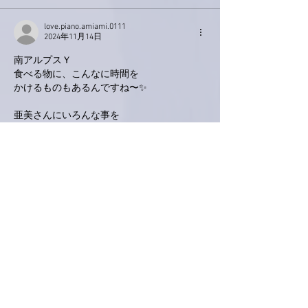
love.piano.amiami.0111
2024年11月14日
南アルプスＹ
食べる物に、こんなに時間を
かけるものもあるんですね〜✨
亜美さんにいろんな事を
教わってます😊
いいね！
返信
Keroyon Carrera
2024年11月13日
亜美さん、こんばんは。
たった
1
日干しただけで、こんなに色艶がよ
くなるんですね
⁉️😲
と言うか、既に美味しそうですね
😍
（ま
あ、裏面は裏ってことで！）
なるほど
💡
重石をかけてたんですか
⁉️
亜美さ