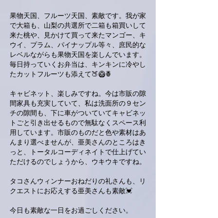
果物天国、フルーツ天国、素敵です。我が家
で大箱も、山梨の共選所で二箱も箱買いして
来た桃や、見かけて買って来たマンゴー、キ
ウイ、プラム、パイナップル等々、庶民的な
レベルながらも果物天国を楽しんでいます。
毎日持っていくお弁当は、キンキンに冷やし
たカットフルーツも添えて🍑🥝🍍
キャビネット、楽しみですね。今は市販の隙
間家具も充実していて、私は洗面所の９セン
チの隙間も、下に車がついていてキャビネッ
トごと引き出せるもので無駄なくスペース利
用しています。市販のものだと色や素材はあ
んまり選べませんが、亜美さんのところはき
っと、トータルコーディネイトで仕上げてい
ただけるのでしょうから、ウキウキですね。
タコさんウィンナーおねだりの礼さんも、リ
クエストにお応えする亜美さんも素敵💓
今日も素敵な一日をお過ごしください。