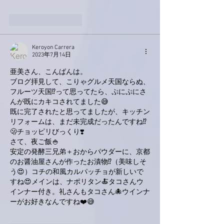
いいね！
返信
Keroyon Carrera
2023年7月14日
亜美さん、こんばんは。
ブログ拝見して、こりゃグルメ天国ならぬ、
フルーツ天国⁉️って思ってたら、ぷにぷにさ
んが既にカキコされてました😅
既に完了されたと思ってましたが、キッチン
リフォームは、まだ未完成だったんですね⁉️
🫢チョッピリびっくり❣️
さて、夜ご飯🍚
安定の発酵三兄弟＋おからパウダーに、京都
のお醤油屋さんが作ったお漬物⁉️（美味しそ
う😍）コチの和風カルパッチョが新しいで
すね😍メインは、ナポリタン🍝タコさんウ
インナー付き。礼さんもタコさん🐙ウインナ
ーがお好きなんですね❤️😅