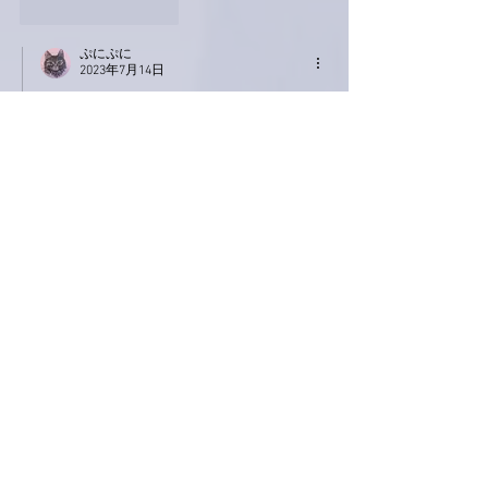
いいね！
返信
ぷにぷに
2023年7月14日
返信先
Keroyon Carrera
考えることは同じですね😁
いいね！
返信
ネジリー
2023年7月14日
１５㎝、大事です。
乾麺とかの収納に便利そう。
今夜はクリームシチューだったんですが、う
ちの妻はクリームシチューで白飯食べるんで
す。
信じられん。
昨夜の怪我の続き・・
先程、カミさんに見つかり