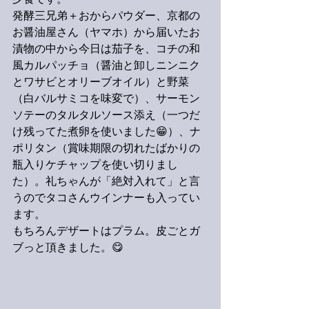
夕食です。
発酵三兄弟＋おからパウダー、京都の
お醤油屋さん（ヤマホ）から届いたお
漬物の中から今日は茄子を、コチの和
風カルパッチョ（醤油と卸しニンニク
とワサビとオリーブオイル）と野菜
（白バルサミコを味変で）、サーモン
ソテーのタルタルソース添え（一つだ
け残ってた煮卵を使いました😁）、ナ
ポリタン（賞味期限の切れたばかりの
瓶入りケチャップを使い切りまし
た）。礼ちゃんが「絶対入れて」と言
うのでタコさんウインナーも入ってい
ます。
もちろんデザートはプラム。皮ごとガ
ブっと頂きました。😋