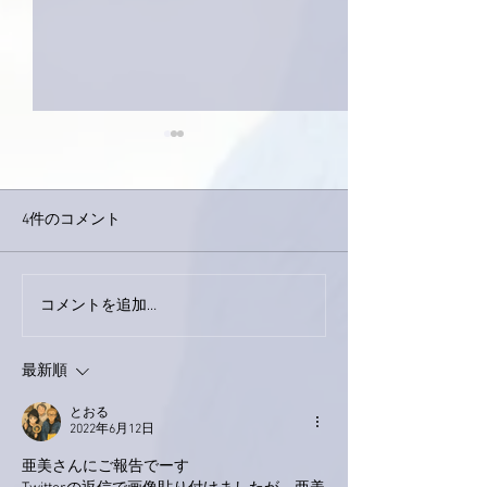
4件のコメント
外録音終了！
今日は取材でした。
コメントを追加…
最新順
とおる
2022年6月12日
亜美さんにご報告でーす