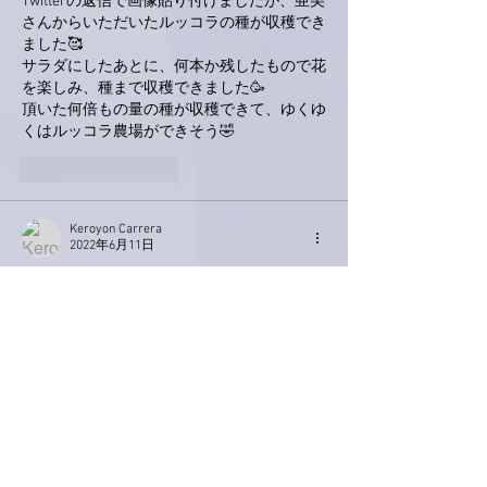
Twitterの返信で画像貼り付けましたが、亜美
さんからいただいたルッコラの種が収穫でき
ました🥰
サラダにしたあとに、何本か残したもので花
を楽しみ、種まで収穫できました🥳
頂いた何倍もの量の種が収穫できて、ゆくゆ
くはルッコラ農場ができそう🤣
いいね！
返信
Keroyon Carrera
2022年6月11日
亜美さん、こんばんは。
期待のセカンドオピニオンでしたが、変わら
ずってとこでしたね😅
アレルギー性の可能性が低いので
あれば、やはり、精神的なもの⁉️
あと、亜美さん、季節の変わり目
による体調不良もありませんか⁉️
でも、やはり、心身ともにお疲れ💦だったの
は変わりないでしょうから、やはり、リラッ