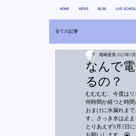
HOME
NEWS
BLOG
LIVE SCHED
全ての記事
尾崎亜美
2023年7
なんで電
るの？
むむむむ、今度はリ
何時間か経つと時間
おまけに水漏れまで
す。さっき水は止ま
とりあえず8月2日
お願いします。😭