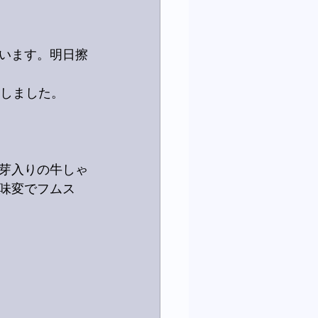
います。明日擦
けしました。
芽入りの牛しゃ
味変でフムス