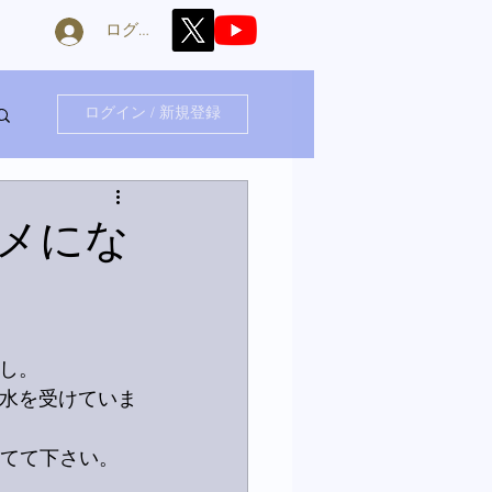
ログイン
ログイン / 新規登録
メにな
し。
で水を受けていま
えてて下さい。