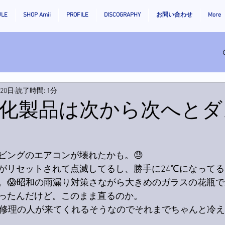
ULE
SHOP Amii
PROFILE
DISCOGRAPHY
お問い合わせ
More
月20日
読了時間: 1分
化製品は次から次へとダ
ビングのエアコンが壊れたかも。😓
がリセットされて点滅してるし、勝手に24℃になってる
。😱昭和の雨漏り対策さながら大きめのガラスの花瓶
ったんだけど。このまま直るのか。
に修理の人が来てくれるそうなのでそれまでちゃんと冷