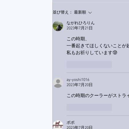
9月23日「amiism」リリー
並び替え：
最新順
ス！
ながれひろりん
2023年7月21日
この時期、
一番起きてほしくないことが
私もお祈りしています😰
いいね！
返信
ay-yoshi1016
2023年7月20日
この時期のクーラーがストラ
いいね！
返信
ポポ
2023年7月20日