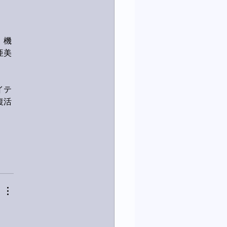
、機
亜美
イテ
復活