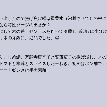
い出したので焦げ焦げ鍋は重曹水（沸騰させて）の中に
なら苛性ソーダの出番か？
にして木の芽ーゼソースを作って冷蔵1、冷凍2に小分
は木の芽鍋に。絶品でした。😋
り、しめ鯖、万願寺唐辛子と賀茂茄子の揚げ浸し、木の
トマトと椎茸とスライスした玉ねぎ。初めはポン酢で。
ーー！😍シメは半田素麺。