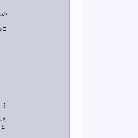
れの
るこ
れも
だと