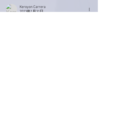
Keroyon Carrera
2023年1月31日
亜美さん、こんばんは。
いつも、今日のタイトルを読んで、「今日の
亜美さんのブログは、こんなお話かな⁉️」っ
て、想像しながら読み進むんですが、今夜
の、「怖い顔して歩かないようにします。」
は、相当に難解でした😅
そもそも、すれ違う誰かの顔をほぼ見てない
気がします。
なので、それに気づいちゃう👀亜美さんの観
察眼には、脱帽です🙋‍♂️
また、自分はどんな顔しながら歩いてるの
か⁉️気になります😅
でも、礼さんが出会った、「踊りながら歩い
てる人」は、最高に気になります🙋‍♂️
どうか、その方がホントにモデルさんであり
ますように🤲