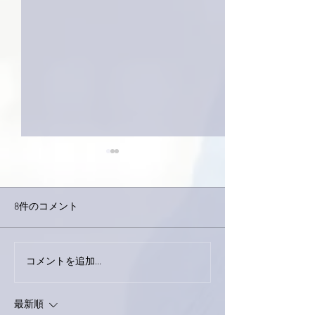
8件のコメント
今日は取材でし
巨大なイタチきゅうり。
コメントを追加…
最新順