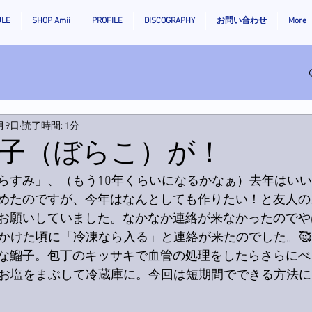
ULE
SHOP Amii
PROFILE
DISCOGRAPHY
お問い合わせ
More
2月9日
読了時間: 1分
子（ぼらこ）が！
らすみ」、（もう10年くらいになるかなぁ）去年はい
めたのですが、今年はなんとしても作りたい！と友人の
お願いしていました。なかなか連絡が来なかったのでや
めかけた頃に「冷凍なら入る」と連絡が来たのでした。🥰
な鰡子。包丁のキッサキで血管の処理をしたらさらにべ
にお塩をまぶして冷蔵庫に。今回は短期間でできる方法