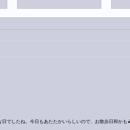
今日
巨大なイタチきゅうり。
。
な日でしたね。今日もあたたかいらしいので、お散歩日和かも