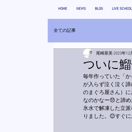
HOME
NEWS
BLOG
LIVE SCHED
全ての記事
尾崎亜美
2023年1
ついに鰡
毎年作っていた「か
が入らず泣く泣く諦
のまぐろ屋さん）に
なのかなー😞と諦
氷水で解凍した立派
りました。😊すぐ