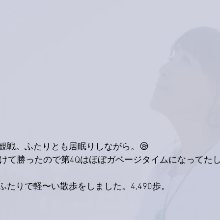
観戦。ふたりとも居眠りしながら。😪
つけて勝ったので第4Qはほぼガベージタイムになってたし
たりで軽〜い散歩をしました。4,490歩。