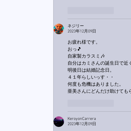
いいね！
返信
ネジリー
2023年12月09日
お疲れ様です。
おっ🎵
自家製カラスミ🎶
自分はカミさんの誕生日で近く
明後日は結婚記念日。
４１年らしいっす・・
何度も危機はありました。
亜美さんにどんだけ助けてもら
いいね！
返信
KeroyonCarrera
2023年12月09日