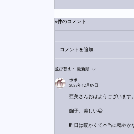
4件のコメント
コメントを追加…
9月23日「amiism」リリー
並び替え：
最新順
ス！
ポポ
2023年12月09日
亜美さんおはようございます
鰡子、美しい😀
昨日は暖かくて本当に穏やか