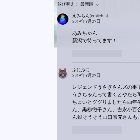
並び替え：
最新順
えみちん(emiichin)
2019年9月27日
あみちゃん
新潟で待ってます！
いいね！
返信
ぷにぷに
2019年9月27日
レジェンドうさぎさんズの事で
うさちゃんって書くとやたら可
ちょいとググりましたら酉年
ん、黒柳徹子さん、吉永小百
ん😄そうそう山口智充さんも
いいね！
返信