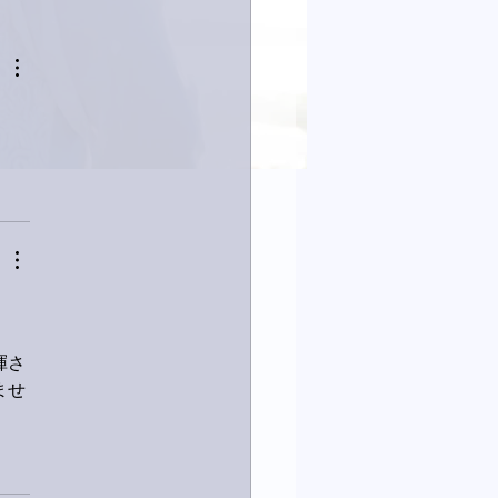
23日「amiism」リリー
暉さ
ませ