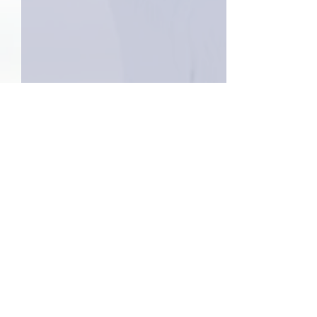
1件のコメント
巨大なイタチき
コメントを追加…
9月23日「amiism」リリー
ス！
最新順