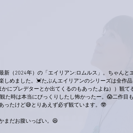
最新（2024年）の「エイリアン:ロムルス」。ちゃんと
楽しめました。💓たぶんエイリアンのシリーズは全作
ほかにプレデターとか出てくるのもあったよね））観て
めて観た時は本当にびっくりしたし怖かったー。😱二作目
あったけど😅とりあえず必ず観ています。🤓
かまだお腹いっぱい。😆