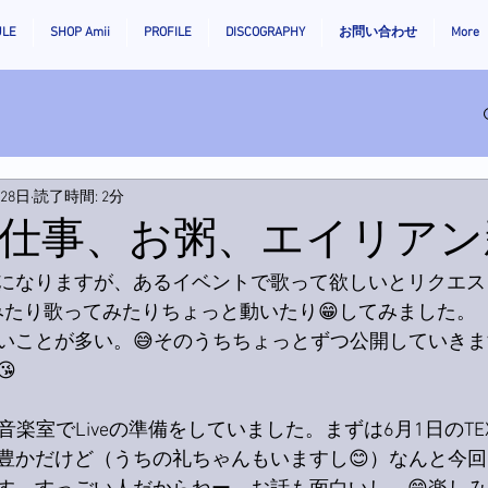
ULE
SHOP Amii
PROFILE
DISCOGRAPHY
お問い合わせ
More
月28日
読了時間: 2分
仕事、お粥、エイリアン
になりますが、あるイベントで歌って欲しいとリクエス
見てみたり歌ってみたりちょっと動いたり😁してみました。
いことが多い。😅そのうちちょっとずつ公開していき

音楽室でLiveの準備をしていました。まずは6月1日のTEX
豊かだけど（うちの礼ちゃんもいますし😊）なんと今