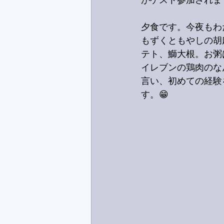
がゲスト参加されま
夕食です。今夜もわ
もずくともやしの胡
テト、鰤大根。お粥
イレブンの鶏肉のな
言い、初めての経験
す。😁