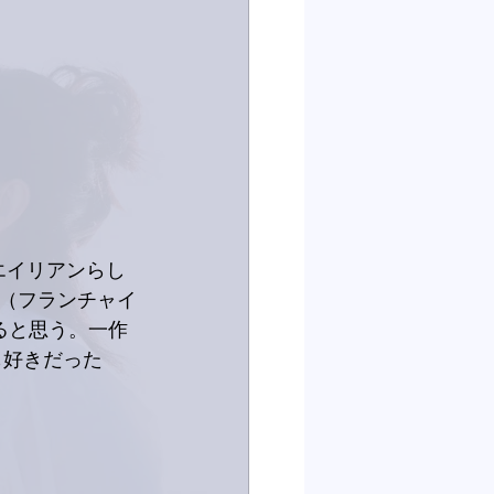
エイリアンらし
品（フランチャイ
ると思う。一作
も好きだった