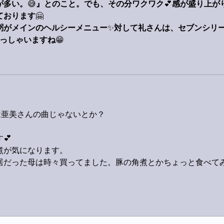
が多い。
😅
』とのこと。でも、その分ワクワク
💕
感が盛り上が
ております
🤗
粥がメインのヘルシーメニュー
✨
対して礼さんは、セブンシリ
っしゃいますね
😁
とは亜美さんの曲じゃないとか？
💕
煮が気になります。
居だった母は時々買ってました。豚の角煮とかちょっと食べて