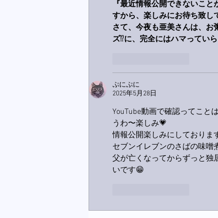
『最近情報公開できないこと
すから、楽しみにお待ち致し
さて、今夜も亜美さんは、お
ズ
⁉️
に、完全にはハマっていら
いいね！
返信
ぷにぷに
2025年5月28日
YouTube動画で確認ってこ
うわ〜楽しみ💗
情報公開楽しみにしております
セブンイレブンのさばの味噌
父が亡くなってからずっと独
いです😁
いいね！
返信