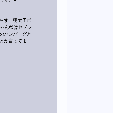
です。💕
らす、明太子ポ
ゃん😎はセブン
のハンバーグと
とか言ってま