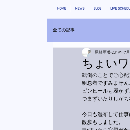
HOME
NEWS
BLOG
LIVE SCHED
全ての記事
尾崎亜美
2019年7
ちょいワ
転倒のことでご心配
粗忽者ですみません
ピンヒールも履かず
つまずいたりしがち
今日も湿布して仕事
散歩もしました。