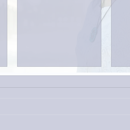
今日
巨大なイタチきゅうり。