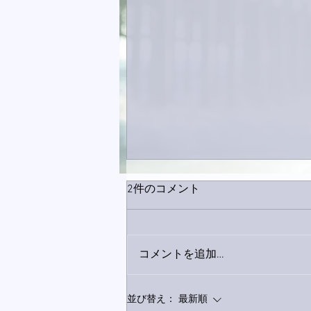
2件のコメント
コメントを追加…
9月23日「amiism」リリー
並び替え：
最新順