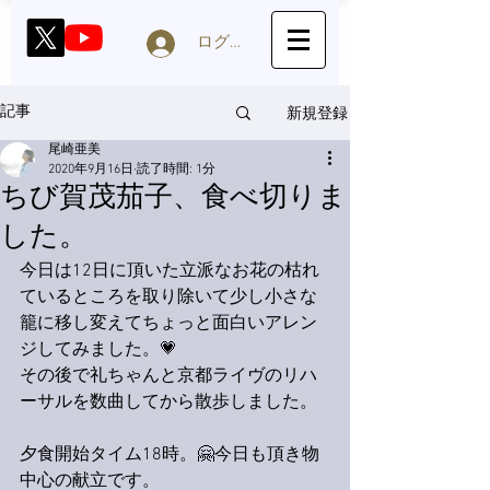
ログイン
新規登録
記事
尾崎亜美
2020年9月16日
読了時間: 1分
ちび賀茂茄子、食べ切りま
した。
今日は12日に頂いた立派なお花の枯れ
ているところを取り除いて少し小さな
籠に移し変えてちょっと面白いアレン
ジしてみました。💗
その後で礼ちゃんと京都ライヴのリハ
ーサルを数曲してから散歩しました。
夕食開始タイム18時。🤗今日も頂き物
中心の献立です。