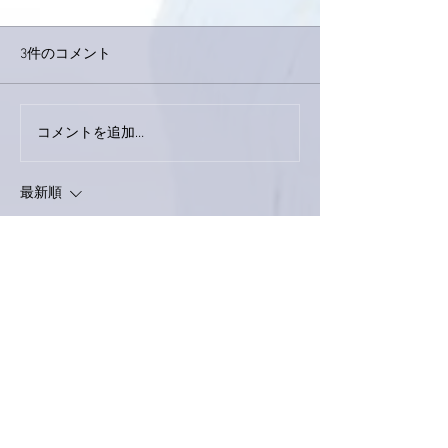
3件のコメント
コメントを追加…
家レコーディング無事終
9月23日「amii
了。
ス！
最新順
ねねぱぱ
2020年9月17日
亜美さん、元気ですか！
明日の今頃は・・・ですわぁ！！
いいね！
返信
ぷにぷに
2020年9月17日
亜美さんの「ふふふふふ」には、いつも楽し