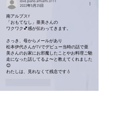
love.piano.amiami.0111
2022年5月25日
南アルプスY
「おもてなし」亜美さんの
ワクワク💕感が伝わってきます。
さっき、母からメールがあり
松本伊代さんがTVでデビュー当時の話で亜
美さんのお家にお邪魔したことやお料理ご馳
走になった話してるよ〜と教えてくれました
😊
わたしは、見れなくて残念です💧
いいね！
返信
ぷにぷに
2022年5月25日
今日はどなたが小原亭におみえでしょうか？
おもてなしって、される側もする側もなんだ
かワクワクですよね。
こうやってブログで覗かせていただく側もワ