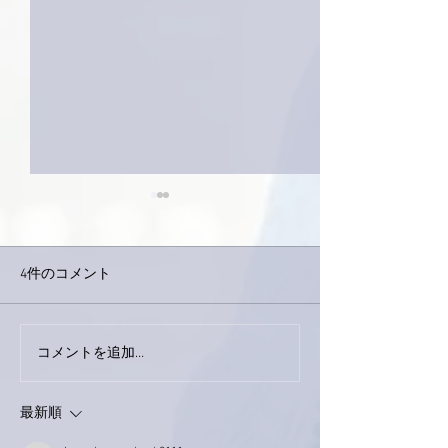
4件のコメント
コメントを追加…
家レコーディング無事終
9月23日「amii
了。
ス！
最新順