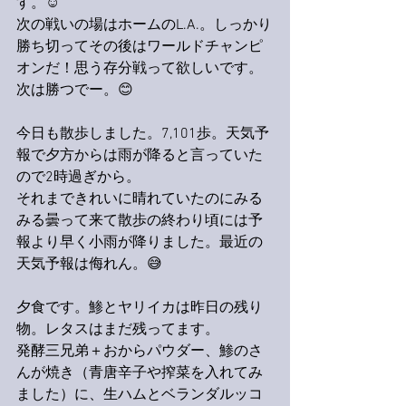
す。☺️
次の戦いの場はホームのL.A.。しっかり
勝ち切ってその後はワールドチャンピ
オンだ！思う存分戦って欲しいです。
次は勝つでー。😊
今日も散歩しました。7,101歩。天気予
報で夕方からは雨が降ると言っていた
ので2時過ぎから。
それまできれいに晴れていたのにみる
みる曇って来て散歩の終わり頃には予
報より早く小雨が降りました。最近の
天気予報は侮れん。😅
夕食です。鯵とヤリイカは昨日の残り
物。レタスはまだ残ってます。
発酵三兄弟＋おからパウダー、鯵のさ
んが焼き（青唐辛子や搾菜を入れてみ
ました）に、生ハムとベランダルッコ