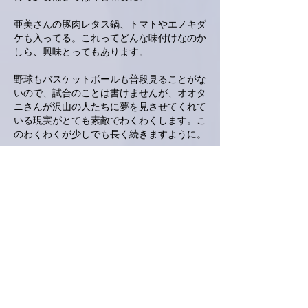
亜美さんの豚肉レタス鍋、トマトやエノキダ
ケも入ってる。これってどんな味付けなのか
しら、興味とってもあります。
野球もバスケットボールも普段見ることがな
いので、試合のことは書けませんが、オオタ
ニさんが沢山の人たちに夢を見させてくれて
いる現実がとても素敵でわくわくします。こ
のわくわくが少しでも長く続きますように。
侮ってはいけない天気予報が、明日はとても
寒いと言っています。お風邪召さないよう、
あたたかくしてお過ごしくださいませ。
いいね！
返信
KeroyonCarrera
2024年10月19日
亜美さん、こんばんは。
う〜ん
😅
メッツは意地を見せましたね。勢