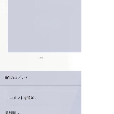
5件のコメント
コメントを追加…
家レコーディング無事終
9月23日「amii
了。
ス！
最新順