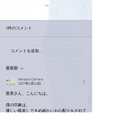
3件のコメント
コメントを追加…
家レコーディング無事終
9月23日「amii
了。
ス！
最新順
Keroyon Carrera
2021年2月24日
亜美さん、こんにちは。
僕の印象は、
優しい眼差しできめ細かいお心配りをされて
た
とってもチャーミングな暁美母上。