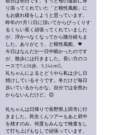
命日は明日です。ずっと母の遺影に寄
り添ってくれていた「ど根性風船」に
もお疲れ様をしようと思っています。
昨年の9月12日に頂いてからびっくりす
るくらい長く頑張ってくれていました
が、浮かべなくなってから随分経ちま
した。ありがとう、ど根性風船。💗
今日はなんだか一日中眠かったのです
が、散歩には行きました。長い方のコ
ースで7,638歩、5,346ｍ。
礼ちゃんによるとどうやら私は少し日
焼けしているそうです。冬だけど毎日
歩いているからかな。自分では全然わ
からないんだけど。😊
礼ちゃんは日帰りで長野県上田市に行
きました。民生くんツアーもあと府中
を残すのみ。何度もみんなで検査をし
て打ち上げもなしで頑張っています。