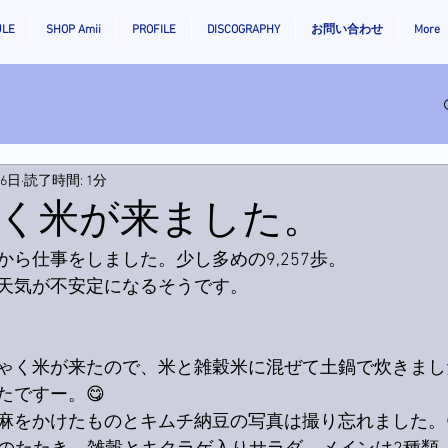
ULE
SHOP Amii
PROFILE
DISCOGRAPHY
お問い合わせ
More
月6日
読了時間: 1分
く米が来ました。
ら仕事をしました。少し多めの9,257歩。
天気が不安定になるそうです。
ゃく米が来たので、米と雑穀米に混ぜて土鍋で炊きまし
たですー。😋
麻をかけたものとキムチ納豆の写真は撮り忘れました。