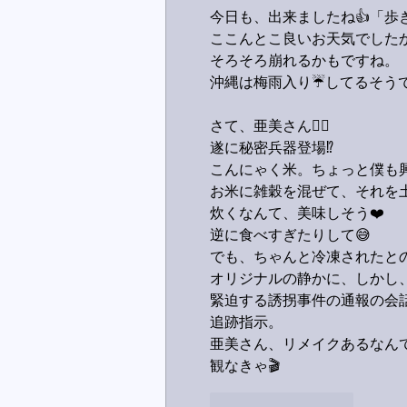
今日も、出来ましたね👍「歩き溜め
ここんとこ良いお天気でした
そろそろ崩れるかもですね。
沖縄は梅雨入り☔️してるそう
さて、亜美さん🙋‍♂️
遂に秘密兵器登場⁉️
こんにゃく米。ちょっと僕も興味あ
お米に雑穀を混ぜて、それを
炊くなんて、美味しそう❤️
逆に食べすぎたりして😅
でも、ちゃんと冷凍されたとのこ
オリジナルの静かに、しかし
緊迫する誘拐事件の通報の会
追跡指示。
亜美さん、リメイクあるなんて知
観なきゃ🎬
いいね！
返信