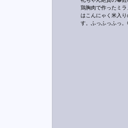
礼ちゃん絶賛の😁
鶏胸肉で作ったミラ
はこんにゃく米入り
す。ふっふっふっ。