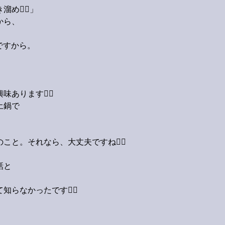
🚶‍♂️」
から、
ですから。
ります🙋‍♂️
土鍋で
と。それなら、大丈夫ですね🙆‍♂️
、
話と
らなかったです🙋‍♂️