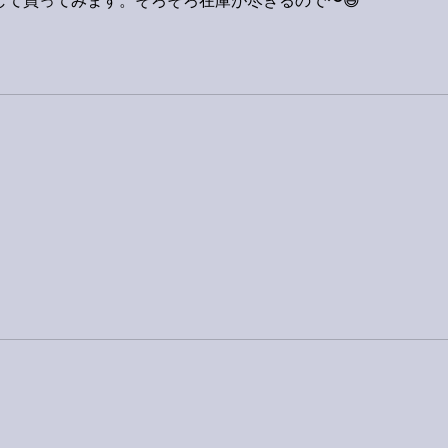
して買ってみます。そろそろ在庫が尽きるので〜😄