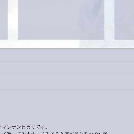
外録
今日は取材でした。
たマンナンヒカリです。