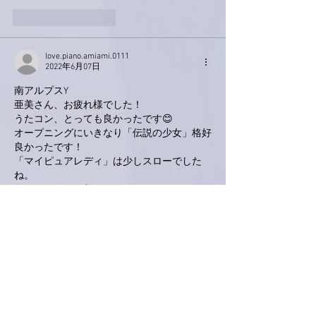
いいね！
返信
love.piano.amiami.0111
2022年6月07日
南アルプスY
亜美さん、お疲れ様でした！
うたコン、とっても良かったです😊
オープニングにいきなり「伝説の少女」格好
良かったです！
「マイピュアレディ」は少しスローでした
ね。
私も早く動く亜美さんに会いに行きたいです
💕
いいね！
返信
Keroyon Carrera
2022年6月07日
亜美さん、お疲れ様でした🙋‍♂️