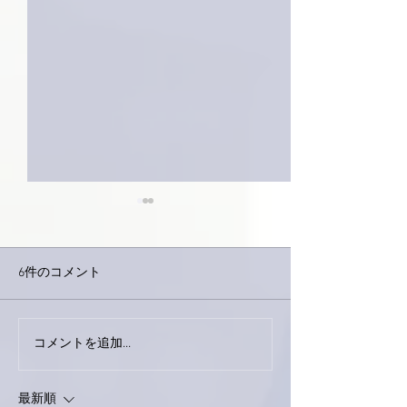
6件のコメント
今日は取材でし
巨大なイタチきゅうり。
コメントを追加…
最新順