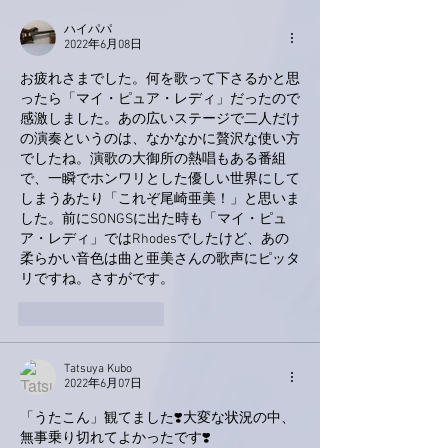
ハイパパ
2022年6月08日
お疲れさまでした。何を歌って下さるかと思
ったら「マイ・ピュア・レディ」だったので
感激しました。あの広いステージで二人だけ
の演奏というのは、なかなかに贅沢な使い方
でしたね。演歌の大御所の熱唱もある番組
で、一瞬でホンワリとした優しい世界にして
しまうあたり「これぞ尾崎亜美！」と思いま
した。前にSONGSに出た時も「マイ・ピュ
ア・レディ」ではRhodesでしたけど、あの
柔らかい音色は曲と亜美さんの歌声にピッタ
リですね。さすがです。
いいね！
返信
Tatsuya Kubo
2022年6月07日
「うたこん」観てました❣️大変な状況の中、
無事乗り切れてよかったです❣️