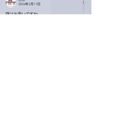
ポポ
2024年2月11日
咳はお辛いですね。
どうかご無理なさらず、ゆっくりとしっかり
と元気取り戻してくださいね。
いいね！
返信
ネジリー
2024年2月11日
熱が下がって安心しました。
咳が心配です。
無理せず、安静っす。
いいね！
返信
KeroyonCarrera
2024年2月10日
亜美さん、こんばんは。