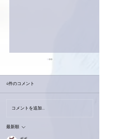
4件のコメント
コメントを追加…
家レコーディング無事終
9月23日「amii
了。
ス！
最新順