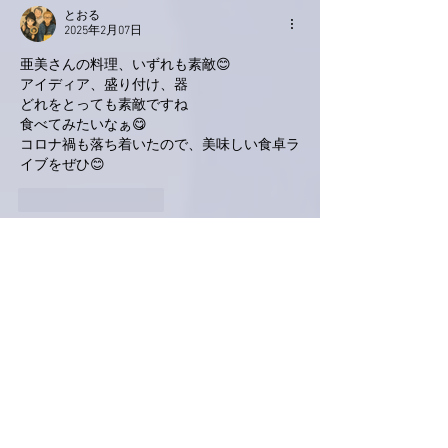
とおる
2025年2月07日
亜美さんの料理、いずれも素敵😊
アイディア、盛り付け、器
どれをとっても素敵ですね
食べてみたいなぁ😋
コロナ禍も落ち着いたので、美味しい食卓ラ
イブをぜひ😊
いいね！
返信
KeroyonCarrera
2025年2月06日
亜美さん、こんばんは。
昨晩の、「おもてなし
❤️
」
とても手の込んだ
💕
お料理ですね
❣️
トムさん
への驚きや味わい、そして癒しさえもしっか
り考え抜かれた亜美さんの御心遣いに、さ
ぞ、お喜びだったと存じます
🙋‍♂️
無事にご帰宅されますように
✈️