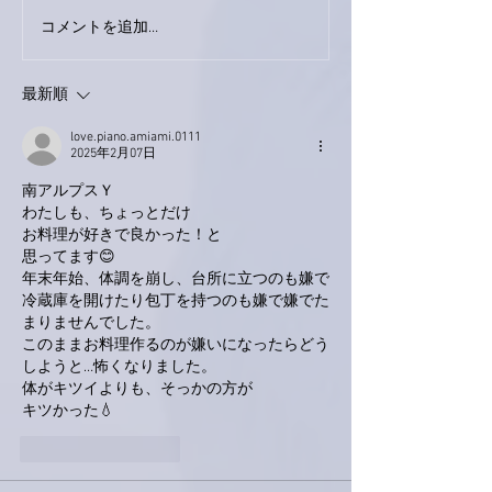
コメントを追加…
家レコーディング無事終
9月23日「amii
了。
ス！
最新順
love.piano.amiami.0111
2025年2月07日
南アルプスＹ
わたしも、ちょっとだけ
お料理が好きで良かった！と
思ってます😊
年末年始、体調を崩し、台所に立つのも嫌で
冷蔵庫を開けたり包丁を持つのも嫌で嫌でた
まりませんでした。
このままお料理作るのが嫌いになったらどう
しようと…怖くなりました。
体がキツイよりも、そっかの方が
キツかった💧
いいね！
返信