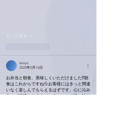
もっと見る
いいね！
返信
kenyo
2025年5月16日
お弁当と朝食、美味しくいただけました⁉️朝
食はこれからですね💦お客様にはきっと間違
いなく楽しんでもらえるはずです。心に沁み
入って涙流される人がいるシーンが目に映り
ます😋紛れ込んでききたいぐらいです😅
福井といえば眼鏡が有名ですよね、お似合い
の眼鏡と出逢える機会があればいいですね
お身体大事に頑張ってください😊
いいね！
返信