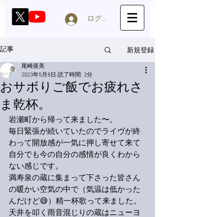
ログイン
新規登録
記事
尾崎亜美
2023年5月8日
読了時間: 2分
おサボりご飯でお疲れさ
ま乾杯。
岩瀬町から帰って来ました〜。
毎日緊張が続いていたのでライヴが終
わって開放感が一気に押し寄せて来て
自分でも今の自分の感情が良くわから
ない感じです。
満寿泉の蔵に集まって下さった皆さん
の暖かい空気の中で（気温は低かった
んだけど😅）精一杯歌って来ました。
天井を叩く雨音混じりの蔵はニューヨ