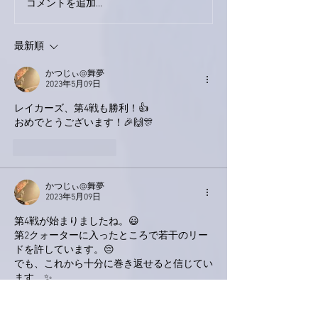
コメントを追加…
家レコーディング無事終
9月23日「amii
了。
ス！
最新順
かつじぃ@舞夢
2023年5月09日
レイカーズ、第4戦も勝利！👍
おめでとうございます！🎉🙌🎊
いいね！
返信
かつじぃ@舞夢
2023年5月09日
第4戦が始まりましたね。😃
第2クォーターに入ったところで若干のリー
ドを許しています。😔
でも、これから十分に巻き返せると信じてい
ます。✨
いいね！
返信