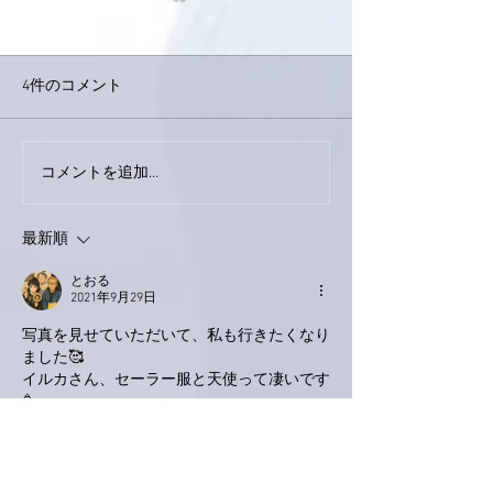
4件のコメント
今日は取材でし
巨大なイタチきゅうり。
コメントを追加…
最新順
とおる
2021年9月29日
写真を見せていただいて、私も行きたくなり
ました🥰
イルカさん、セーラー服と天使って凄いです
🥳
いいね！
返信