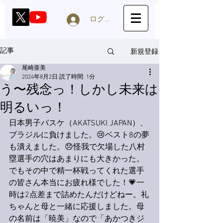
ログイン
新規登録
記事
尾崎亜美
2024年8月2日
読了時間: 1分
う〜残念っ！しかし未来は
明るいっ！
日本男子バスケ（AKATSUKI JAPAN）、
ブラジルに負けました。😢ベスト8の夢
も潰えました。😞怪我で欠場した八村
塁選手の穴はあまりにも大きかった。
でもその中で精一杯戦ってくれた選手
の皆さん本当にお疲れ様でした！💗一
時は2点差まで詰めたんだけどねー。礼
ちゃんと母と一緒に応援しました。母
の名前は「暁美」なので「あかつきジ