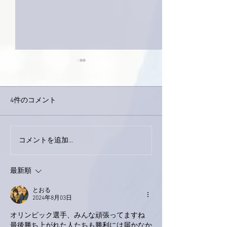
4件のコメント
コメントを追加…
家レコーディング無事終
9月23日「amii
了。
ス！
最新順
とおる
2024年8月03日
オリンピック選手、みんな頑張ってますね
最後勝ち上がれた人たちも勝利には届かなか