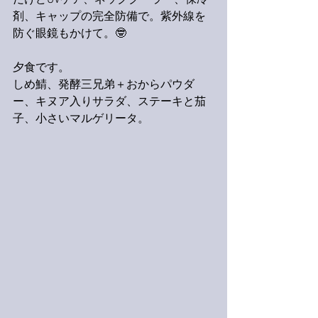
だけどUVケア、ネッククーラー、保冷
剤、キャップの完全防備で。紫外線を
防ぐ眼鏡もかけて。🤓
夕食です。
しめ鯖、発酵三兄弟＋おからパウダ
ー、キヌア入りサラダ、ステーキと茄
子、小さいマルゲリータ。