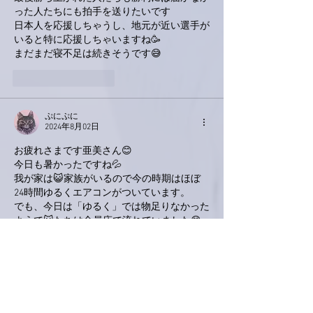
った人たちにも拍手を送りたいです
日本人を応援しちゃうし、地元が近い選手が
いると特に応援しちゃいますね🥳
まだまだ寝不足は続きそうです😅
いいね！
返信
ぷにぷに
2024年8月02日
お疲れさまです亜美さん😊
今日も暑かったですね💦
我が家は😺家族がいるので今の時期はほぼ
24時間ゆるくエアコンがついています。
でも、今日は「ゆるく」では物足りなかった
ようで😺たちは全員床で流れていました😅
少し温度を下げたら「やれやれー😒」みた
いな顔されました(笑)
「ひきこ、モゴモゴ」って〜😂聞きまつが
いにも程が〜🤣
あかつきジャパン、ほんまや〜！お母さまの
あかつき「暁」ですね🥰