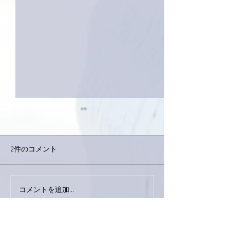
2件のコメント
今日は取材でし
巨大なイタチきゅうり。
コメントを追加…
最新順