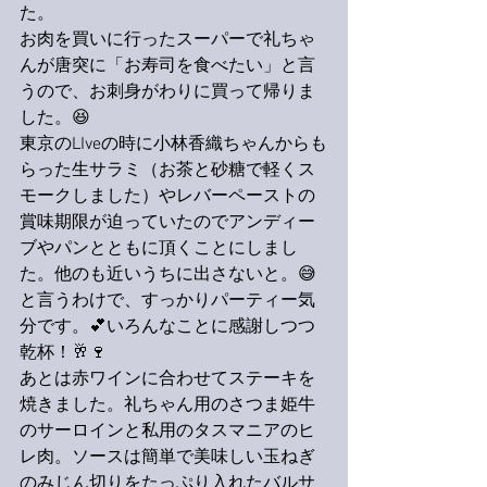
た。
お肉を買いに行ったスーパーで礼ちゃ
んが唐突に「お寿司を食べたい」と言
うので、お刺身がわりに買って帰りま
した。😆
東京のLIveの時に小林香織ちゃんからも
らった生サラミ（お茶と砂糖で軽くス
モークしました）やレバーペーストの
賞味期限が迫っていたのでアンディー
ブやパンとともに頂くことにしまし
た。他のも近いうちに出さないと。😅
と言うわけで、すっかりパーティー気
分です。💕いろんなことに感謝しつつ
乾杯！🥂🍷
あとは赤ワインに合わせてステーキを
焼きました。礼ちゃん用のさつま姫牛
のサーロインと私用のタスマニアのヒ
レ肉。ソースは簡単で美味しい玉ねぎ
のみじん切りをたっぷり入れたバルサ