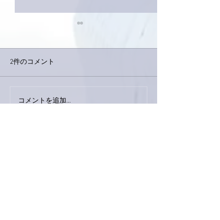
2件のコメント
今日は取材でし
巨大なイタチきゅうり。
コメントを追加…
最新順
Keroyon Carrera
2020年2月13日
亜美さん、引き続きでーす！
かなり激しめの「寝違え」。
それって、姫路からの帰途の新幹線も影響し
てませんか？