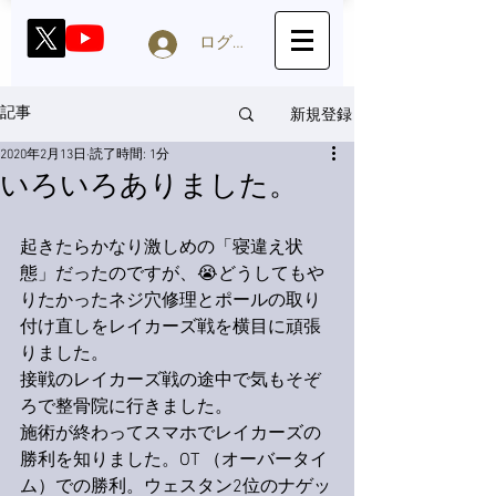
ログイン
新規登録
記事
2020年2月13日
読了時間: 1分
いろいろありました。
起きたらかなり激しめの「寝違え状
態」だったのですが、😭どうしてもや
りたかったネジ穴修理とポールの取り
付け直しをレイカーズ戦を横目に頑張
りました。
接戦のレイカーズ戦の途中で気もそぞ
ろで整骨院に行きました。
施術が終わってスマホでレイカーズの
勝利を知りました。OT （オーバータイ
ム）での勝利。ウェスタン2位のナゲッ