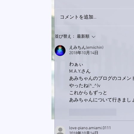
コメントを追加…
9月23日「amiism」リリー
並び替え：
最新順
ス！
えみちん(emiichin)
2018年10月14日
わぁぃ
M.A.Y.さん
あみちゃんのブログのコメン
やったね(^_^)v
これからもずっと
あみちゃんについて行きまし
いいね！
返信
love-piano.amiami.0111
2018年10月14日