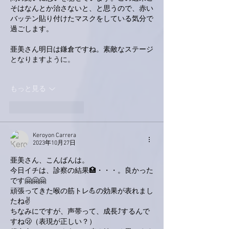
そはなんとか治さないと、と思うので、赤い
バッテン貼り付けたマスクをしている気分で
過ごします。
亜美さん明日は鎌倉ですね。素敵なステージ
となりますように。
もっと見る
いいね！
返信
Keroyon Carrera
2023年10月27日
亜美さん、こんばんは。
今日イチは、診察の結果🏥・・・。良かった
です🤗🤗🤗
頑張ってきた喉の筋トレ💪の効果が表れまし
たね✌️
ちなみにですが、声帯って、成長⤴︎するんで
すね🫢（表現が正しい？）