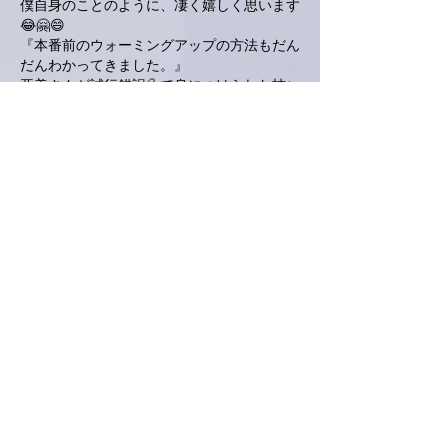
僕自身のことのように、凄く嬉しく思います
😂🤗😄
『本番前のウォーミングアップの方法もだん
だんわかってきました。』
亜美さんが試行錯誤💦で身につけられた技✨
ですね👍
さて、夜ご飯🍚
夜は冷えてきましたから、鍋🫕はピッタリ‼️
やはり、京都からの野菜🥬の登場でしたか
😄新作の「焼きトン鍋」ですって⁉️ニンニク
を入れて香ばしくなった豚肉とは斬新✨そん
な手がありましたか🫢
う〜ん、亜美さん、やりますね👍
苦手😅のクイズですが、楽しみに待ってま
すよ❣️（😅）
乞うご期待🥳
いいね！
返信
ネジリー
2023年10月27日