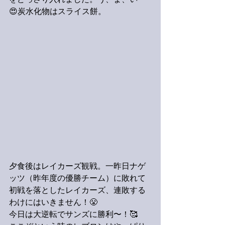
をどっさり入れました。う、ま、い〜
😍炭水化物はスライス餅。
夕食後はレイカーズ観戦。一昨日ナゲ
ッツ（昨年度の優勝チーム）に敗れて
初戦を落としたレイカーズ、連敗する
わけにはいきません！😤
今日は大逆転でサンズに勝利〜！🥰