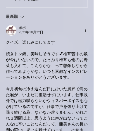
家レコーディング無事終
9月23日「amii
了。
ス！
最新順
ポポ
2023年10月27日
クイズ、楽しみにしてます！
焼きトン鍋、美味しそうです💕椎茸苦手の娘
が今はいないので、たっぷり椎茸も他のお野
菜も入れて、こんなかな、って想像しながら
作ってみようかな。いつも素敵なインスピレ
ーションをありがとうございます。
今月初旬の冷え込んだ日にひいた風邪で痛め
た喉が、いまだに復活せずにいます。仕事以
外では極力喋らないかウィスパーボイスを心
がけているのですが、仕事で声を張り上げて
喋り続ける為、なかなか戻りません。かれこ
れ３週間以上。思うように声が出ないってこ
んなに辛いことなんだって、亜美さんの長い
間の闘いに思いを馳せています。この週末こ