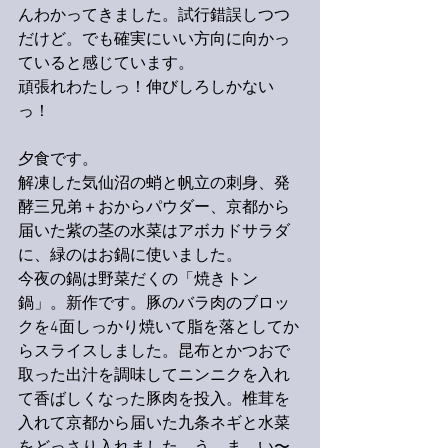
んわかってきました。試行錯誤しつつ
だけど。でも確実にいい方向に向かっ
ていると感じています。
頑張れわたしっ！伸びしろしかない
っ！
夕食です。
解凍した気仙沼の蛸と帆立の刺身、発
酵三兄弟＋おからパウダー、京都から
届いた紫の茎の水菜はアボカドサラダ
に、緑のはお鍋に使いました。
今夜の鍋は野菜だくの「焼きトン
鍋」。新作です。豚のバラ肉のブロッ
クを4面しっかり焼いて脂を落としてか
らスライスしました。昆布とかつおで
取った出汁を調味してニンニクを入れ
て香ばしくなった豚肉を投入。椎茸を
入れて京都から届いた九条ネギと水菜