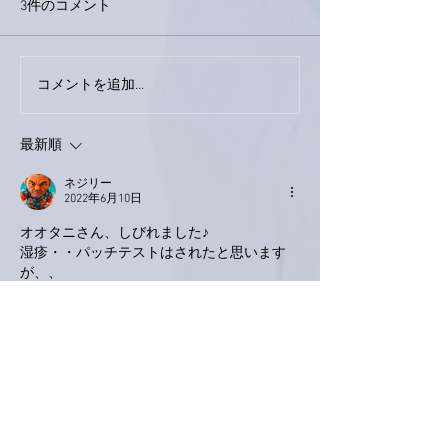
3件のコメント
コメントを追加…
家レコーディング無事終
9月23日「amii
了。
ス！
最新順
ネジリー
2022年6月10日
オオタニさん、しびれました♪
湿疹・・パッチテストはされたと思います
が、、
なんのアレルギーか？？
わからないと。。
お大事にっす。
いいね！
返信
Keroyon Carrera
2022年6月10日