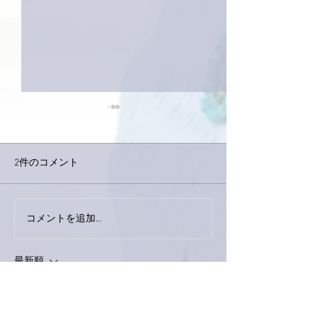
2件のコメント
コメントを追加…
家レコーディング無事終
9月23日「amii
了。
ス！
最新順
ぷにぷに
2019年11月30日