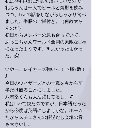
私は6時半頃に夕食を頂いていたので、
礼ちゃんは一人でビールと焼酎を飲み
つつ、Liveの話をしながらしっかり食べ
ました。半膳のご飯付き。（何故太ら
んのだ）
初日からメンバーの息も合っていて、
あっこちゃんワールド全開の素敵なLive
になったようです。💗よかったよかっ
た。🤗
いやー、レイカーズ強いっ！17勝2敗！
⤴️
今日のウィザーズとの一戦を今から前
半だけ観ることにしました。
八村塁くんも大活躍してるし。💕
私はLiveで観たのですが、日本語だった
から今度は英語にしようかな。ホーム
だからスチュさんの解説だし会場の音
も大きいし。