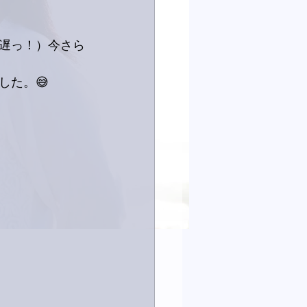
（遅っ！）今さら
した。😅