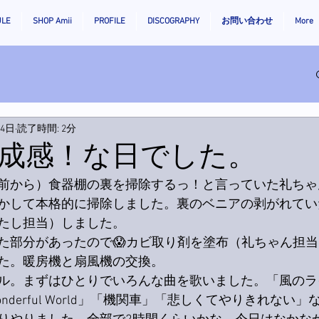
ULE
SHOP Amii
PROFILE
DISCOGRAPHY
お問い合わせ
More
月4日
読了時間: 2分
成感！な日でした。
前から）食器棚の裏を掃除するっ！と言っていた礼ちゃ
かして本格的に掃除しました。裏のベニアの剥がれてい
たし担当）しました。
た部分があったので😱カビ取り剤を塗布（礼ちゃん担
た。暖房機と扇風機の交換。
ル。まずはひとりでいろんな曲を歌いました。「風のラ
nderful World」「機関車」「悲しくてやりきれない