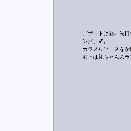
デザートは昼に先日
ング」💕。
カラメルソースをか
右下は礼ちゃんのラ