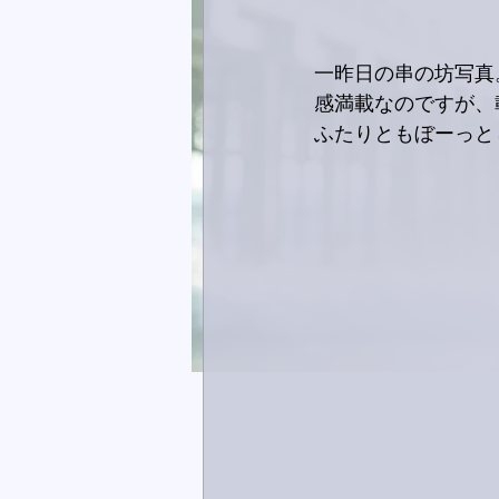
一昨日の串の坊写真
感満載なのですが、
ふたりともぼーっと