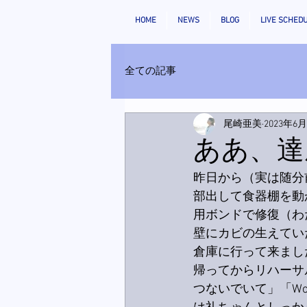
HOME
NEWS
BLOG
LIVE SCHED
全ての記事
尾崎亜美
2023年6
ああ、達
昨日から（実は随分
部出して食器棚を動
用ボンドで修復（わ
壁にカビの生えてい
倉庫に行って来まし
帰ってからリハーサ
つないでいて」「Wo