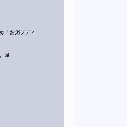
ぬ「お粥プディ
😁