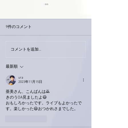
9件のコメント
コメントを追加…
家レコーディング無事終
9月23日「amii
了。
ス！
最新順
ura
2023年11月15日
亜美さん、こんばんは🙇
きのうOA見ましたよ😃
おもしろかったです。ライブもよかったで
す。楽しかった😃おつかれさまでした。
いいね！
返信