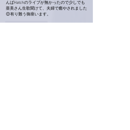
んばHatchのライブが無かったので少しでも
亜美さん生歌聞けて、夫婦で癒やされました
😊有り難う御座います。
いいね！
返信
ポポ
2023年11月14日
亜美さん、おはようございます。
昨日は仕事上がりに県民の日でお休みだった
息子と合流して、どうしても観たかったとあ
るショーを堪能しました。帰り道、息子が車
を飛ばしてくれて、番組冒頭部分少しだけ見
逃したものの、途中からは夫と息子と一緒に
観ることができました。楽しい話をシェアで
きて、「尾崎亜美ってすげえな」と言っても
らえて、最高でした。
トークも、礼さんの登場シーンも、すごーく
可愛くてお綺麗な亜美さんのお姿もとっても