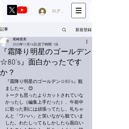
ログイン
新規登録
記事
尾崎亜美
2023年11月14日
読了時間: 1分
『霜降り明星のゴールデン
☆80's』面白かったです
か？
『霜降り明星のゴールデン☆80's』観
ましたー。😊
トークも思ったよりカットされていな
かったし（編集上手だった）、午前中
に歌った割には頑張ってたし、礼ちゃ
んと「ワハハ」と笑いながら観ていま
した。わたしってもしかしたら面白い