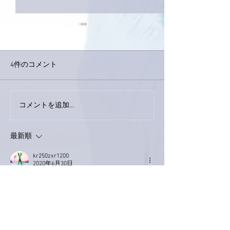
4件のコメント
巨大なイタチき
コメントを追加…
9月23日「amiism」リリー
ス！
最新順
kr250zxr1200
2020年6月30日
楽しみです。
いいね！
返信
Keroyon Carrera