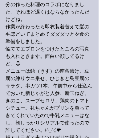
分の作った料理のコラボになりまし
た。それほど遅くはならなかったんだ
けどね。
作業が終わったら即衣装着替えて髪の
毛ほどいてまとめてダダダッと夕食の
準備をしました。
慌ててエプロンをつけたところの写真
も入れときます。面白い顔してるけ
ど。🤗
メニューは鱚（きす）の南蛮漬け、豆
腐の練りウニ乗せ、ひじきと島豆腐の
サラダ、串カツ1本、午前中から仕込ん
でおいた
新じゃがと人参、新玉ねぎ、
きのこ、スープセロリ、
鶏肉のトマト
シチュー。礼ちゃんがプリンを買って
きてくれていたので牛乳メニューはな
し。朝しっかりシリアルで使ったので
許してください。(^_^;)💗