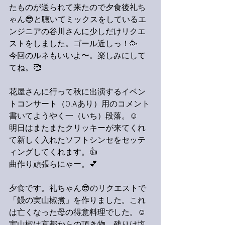
たものが送られて来たので夕食後礼ち
ゃん😎と聴いてミックスをしているエ
ンジニアの谷川さんに少しだけリクエ
ストをしました。ゴール近しっ！🥳
今回のルネもいいよ〜。楽しみにして
てね。🥰
花屋さんに行って秋に出演するイベン
トコンサート（O.Aあり）用のコメント
書いてようやく一（いち）段落。☺️
明日はまたまたクリッキーが来てくれ
て新しく入れたソフトシンセをセッテ
ィングしてくれます。👍
曲作り頑張らにゃー。💕
夕食です。礼ちゃん😎のリクエストで
「鰻の実山椒煮」を作りました。これ
は亡くなった母の得意料理でした。☺️