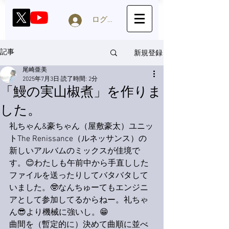
ログイン
新規登録
記事
尾崎亜美
2025年7月3日
読了時間: 2分
「鰻の実山椒煮」を作りま
した。
礼ちゃん&豪ちゃん（屋敷豪太）ユニッ
トThe Renissance（ルネッサンス）の
新しいアルバムのミックスが佳境で
す。😊わたしも午前中から手直しした
ファイルを送ったりしてバタバタして
いました。🤓なんちゅーてもエンジニ
アとして参加してるからねー。礼ちゃ
ん😎より機械に強いし。😁
曲間を（暫定的に）決めて曲順に並べ