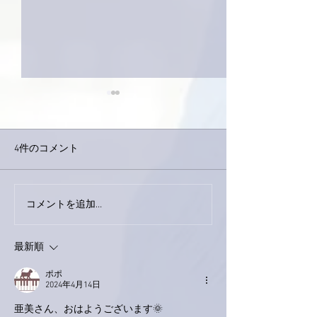
4件のコメント
巨大なイタチき
コメントを追加…
9月23日「amiism」リリー
ス！
最新順
ポポ
2024年4月14日
亜美さん、おはようございます🌞