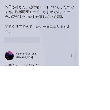
昨日も礼さん、超特急モードでいらしたので
すね。臨機応変モード、さすがです。ルッコ
ラの花がまたいいお仕事していて素敵。
問題クリアできて、いい一日になりますよ
う。
いいね！
返信
KeroyonCarrera
2024年4月14日
亜美さん、こんばんは。
今朝のラジオ、「ひだまりハウス」を楽しみ
に待ってました。
楽しみ？正直に言うと、ここん所行き詰まっ
てまして、特にコロナを発症してからのココ
約20日間は、体力的には勿論、精神的にもキ
ツくて限界きてました😅
尊厳を持って、優しく接して、孤独にならな
いようにと、頭でわかってても、出来ないこ