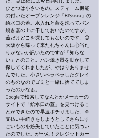
た。😥正確には今日判明しました。
ひとつは小さいもの。スティーム機能
の付いたオーブンレンジ「BIS○○○」の
給水口の蓋。水入れと蓋を洗ってパン
焼き器の上に干しておいたのですが、
蓋だけどこを探してもないのです。😥
大阪から帰って来た礼ちゃんに心当た
りがないか訊いたのですが「知らな
い」とのこと。パン焼き器を動かして
探してくれましたが、やはりありませ
んでした。小さいペラペラしたグレイ
のものなのでゴミと一緒に捨ててしま
ったのかなぁ。
Googleで検索してなんとかメーカーの
サイトで「給水口の蓋」を見つけるこ
とができたので早速ポチりました。☺️
支払い手続きをしようとしてさらにす
ごいものを紛失していたことに気づい
たのでした。が〜ん！クレジットカー