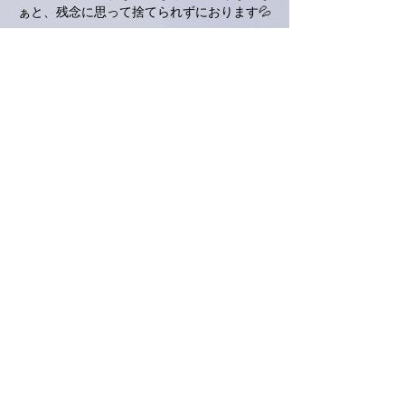
ぁと、残念に思って捨てられずにおります💦
カード、不正利用されてはいなかったのです
ね。代替が届く頃に、あっ、こんなところに
あった‼️っておうちのどこからか出て来たり
して😀
私は以前、ソファの間から出て来ましたって
経験ありです。
今日のチカラ飯も、楽しみにしています。
いいね！
返信
ネジリー
2023年11月28日
お疲れ様です。
もう、駅前交番で常連様。
VIP待遇っすね。
編集済み
いいね！
返信