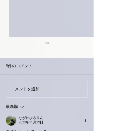
5件のコメント
今日は取材でし
巨大なイタチきゅうり。
コメントを追加…
最新順
ながれひろりん
2023年11月29日