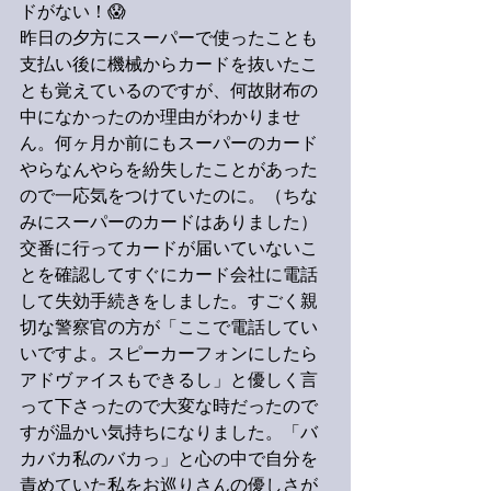
ドがない！😱
昨日の夕方にスーパーで使ったことも
支払い後に機械からカードを抜いたこ
とも覚えているのですが、何故財布の
中になかったのか理由がわかりませ
ん。何ヶ月か前にもスーパーのカード
やらなんやらを紛失したことがあった
ので一応気をつけていたのに。（ちな
みにスーパーのカードはありました）
交番に行ってカードが届いていないこ
とを確認してすぐにカード会社に電話
して失効手続きをしました。すごく親
切な警察官の方が「ここで電話してい
いですよ。スピーカーフォンにしたら
アドヴァイスもできるし」と優しく言
って下さったので大変な時だったので
すが温かい気持ちになりました。「バ
カバカ私のバカっ」と心の中で自分を
責めていた私をお巡りさんの優しさが