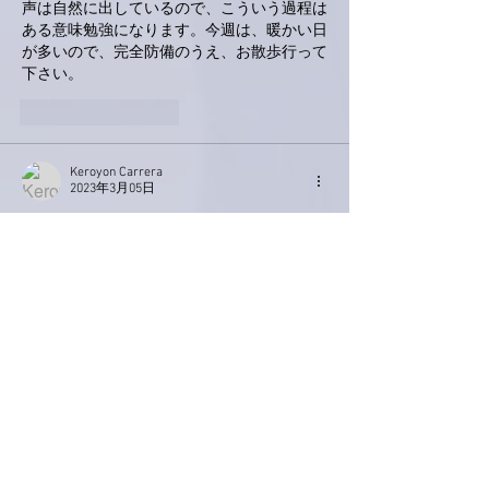
声は自然に出しているので、こういう過程は
ある意味勉強になります。今週は、暖かい日
が多いので、完全防備のうえ、お散歩行って
下さい。
いいね！
返信
Keroyon Carrera
2023年3月05日
亜美さん、こんばんは。
亜美さんの、「お」のお話から、改めて普段
無意識に話してることの大切さを噛み締めて
ます。
あまつさえ、亜美さんは歌うことがお仕事。
想像を超える苦慮をお持ちであると存じま
す。
ただ、『時間が短くなりました。』とあるこ
とに、安心致しております🙋‍♂️
他に、沢山のお薬や吸入器のこと。何より感
染症を絶対に避けなければならないこと。