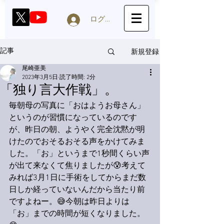
ログイン
新規登録
記事
尾崎亜美
2023年3月5日
読了時間: 2分
「独り言大作戦」。
毎朝母の写真に「おはようお母さん」
というのが習慣になっているのです
が、昨日の朝、ようやく完全沈黙が明
けたのでおそるおそる声をかけてみま
した。「お」というまで1秒間くらい声
が出て来なくて焦りましたが😰考えて
みれば3月1日に手術をしてからまだ数
日しか経っていないんだから当たり前
ですよねー。😅今朝は昨日よりは
「お」までの時間が短くなりました。