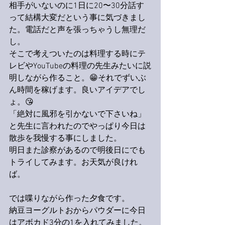
相手がいないのに1日に20〜30分話す
って結構大変だという事に気づきまし
た。電話だと声を張っちゃうし無理だ
し。
そこで考えついたのは料理する時にテ
レビやYouTubeの料理の先生みたいに説
明しながら作ること。😁それでずいぶ
ん時間を稼げます。良いアイデアでし
ょ。😘
「絶対に風邪を引かないで下さいね」
と先生に言われたのでやっぱり今日は
散歩を我慢する事にしました。
明日また診察があるので明後日にでも
トライしてみます。お天気が良けれ
ば。
では喋りながら作った夕食です。
納豆ヨーグルトおからパウダーに今日
はアボカド3分の1を入れてみました。