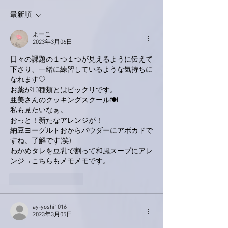
最新順
よーこ
2023年3月06日
日々の課題の１つ１つが見えるように伝えて
下さり、一緒に練習しているような気持ちに
なれます♡
お薬が10種類とはビックリです。
亜美さんのクッキングスクール🍽
私も見たいなぁ。
おっと！新たなアレンジが！
納豆ヨーグルトおからパウダーにアボカドで
すね。了解です(笑)
わかめタレを豆乳で割って和風スープにアレ
ンジ→こちらもメモメモです。
いいね！
返信
ay-yoshi1016
2023年3月05日