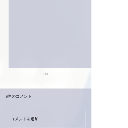
8件のコメント
外録音終了！
今日は取材でした。
コメントを追加…