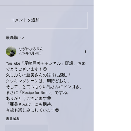
今日は取材でし
巨大なイタチきゅうり。
コメントを追加…
最新順
ながれひろりん
2024年3月28日
YouTube「尾崎亜美チャンネル」開設、おめ
でとうございます！😄
久しぶりの亜美さんの語りに感動！
クッキングシーンは、期待どおり、
そして、とてつもない礼さんにドン引き、
まさに「Recipe for Smile」ですね。
ありがとうございます😃
「亜美さんぽ」にも期待、
今後も楽しみにしています😉
編集済み
いいね！
返信