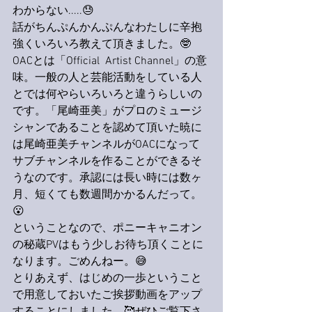
わからない.....😓
話がちんぷんかんぷんなわたしに辛抱
強くいろいろ教えて頂きました。🤓
OACとは「Official  Artist Channel」の意
味。一般の人と芸能活動をしている人
とでは何やらいろいろと違うらしいの
です。「尾崎亜美」がプロのミュージ
シャンであることを認めて頂いた暁に
は尾崎亜美チャンネルがOACになって
サブチャンネルを作ることができるそ
うなのです。承認には長い時には数ヶ
月、短くても数週間かかるんだって。
😮
ということなので、ポニーキャニオン
の秘蔵PVはもう少しお待ち頂くことに
なります。ごめんねー。😅
とりあえず、はじめの一歩ということ
で用意しておいたご挨拶動画をアップ