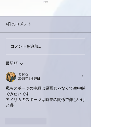
4件のコメント
巨大なイタチき
コメントを追加…
9月23日「amiism」リリー
ス！
最新順
とおる
2025年4月29日
私もスポーツの中継は録画じゃなくて生中継
でみたいです
アメリカのスポーツは時差の関係で難しいけ
ど😅
いいね！
返信