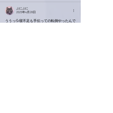
ぷにぷに
2025年4月28日
ううっ💦寝不足も手伝っての転倒やったんで
すね😢青タンとか赤タン、紫タン出来てま
せんか？
きっと後から筋肉痛とかも出てくるとか思い
ますのでお大事になさってくださいませ🙇
痛む時は、ロキソニンとかイブプロフェンと
か飲んでくださいね。わたし的にはイブプロ
フェンが身体に優しいです😊
明日のおもてなしにそなえてしっかりお休み
くださいませ〜！
いいね！
返信
Keroyon Carrera
2025年4月28日
亜美さん、こんばんは。