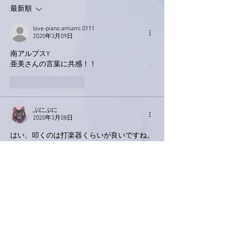
た。
最新順
love-piano.amiami.0111
2020年3月09日
南アルプスY
亜美さんの言葉に共感！！
いいね！
返信
ぷにぷに
2020年3月08日
はい、叩くのは打楽器くらいが良いですね。
私はたまに配偶者の尻や背中も叩きますが
(笑)
世の中がギスギスしている今だからこそ助け
合いや思いやりが大事ですよね。
今年はまだ亜美さんの生歌生声（早口言葉み
たい笑）をきけてない上に予定も立ってなく
て寂しいですが、美味しいものは後に取って
おくタイプなのでぐっと堪えて幸せ予約して