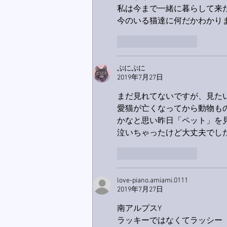
私は今まで一緒に暮らして来
今のいる猫達に何だかわかり
いいね！
返信
ぷにぷに
2019年7月27日
まだ見れてないですが、見た
愛猫が亡くなってから動物も
かなと思い昨日「ペット」を
泣いちゃったけど大丈夫でし
いいね！
返信
love-piano.amiami.0111
2019年7月27日
南アルプスY
ラッキーではなくてラッシー