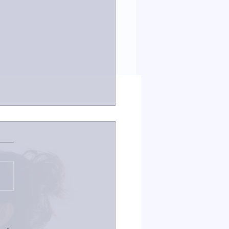
23日「amiism」リリー