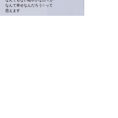
なんでもない穏やかな日々が
なんて幸せなんだろう✨って
思えます
いいね！
返信
Keroyon Carrera
2023年2月07日
亜美さん、こんばんは。
そうですね。
二月に入り、やはり寒さも一段落し始めたと
こですが、亜美さん、礼さんにとって嬉しい
😊ニュースが届いたようですね❣️
お二人のお気持ちが上る⤴︎と、僕らの気分も
上がります⤴︎⤴︎⤴︎
「人生の楽園が必要❣️」
とっても、良いお言葉ですね🤗
それは（そこは）何処か場所なのか、何かモ
ノなのか、心の有り様なのか分かりません
が、拠り所は欲しいですよね。