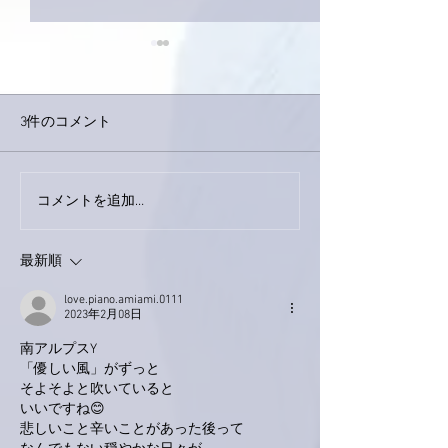
3件のコメント
今日は取材でし
巨大なイタチきゅうり。
コメントを追加…
最新順
love.piano.amiami.0111
2023年2月08日
南アルプスY
「優しい風」がずっと
そよそよと吹いていると
いいですね😊
悲しいこと辛いことがあった後って