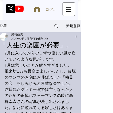
ログイン
新規登録
記事
尾崎亜美
2023年2月7日
読了時間: 2分
「人生の楽園が必要」。
2月に入ってから少しずつ優しい風が吹
いているような気がします。
1月は悲しいことが続きすぎました。
風来坊Liveも最高に楽しかったし、飯塚
のマンマのお宅にお呼ばれした「梅見
の会」もしみじみと素敵な会でした。
昨日観たグラミー賞では亡くなった人
のための追悼パフォーマンスの時に高
橋幸宏さんの写真が映し出されまし
た。新たに溢れてくる寂しさはありま