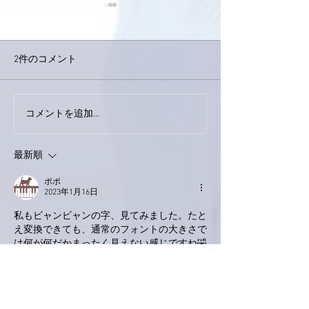
2件のコメント
今日は取材でし
巨大なイタチきゅうり。
コメントを追加…
最新順
ポポ
2023年1月16日
私もビャンビャンの字、見てみました。たと
え変換できても、通常のフォントの大きさで
は何が何だかまったく見えない感じですね🤣
主婦業も持っている身としては松山遠征は難
しいのですが、待ちに待った埼玉でのコンサ
ート、５着のお衣装のうち少なくとも２着は
拝見出来そうで楽しみです‼️