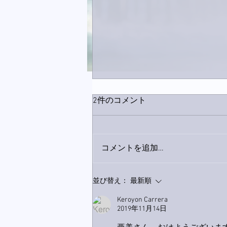
2件のコメント
コメントを追加…
家レコーディング無事終了。
並び替え：
最新順
Keroyon Carrera
2019年11月14日