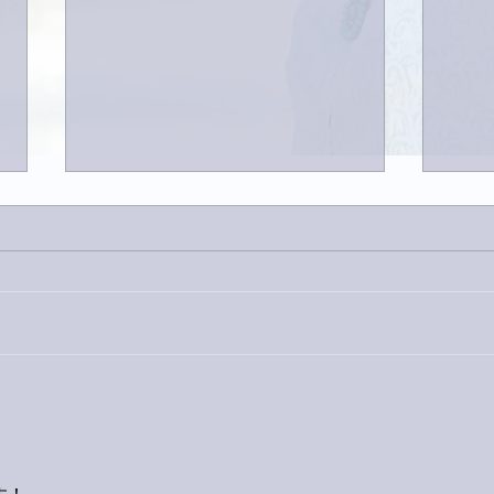
巨大
9月23日「amiism」リリー
ス！