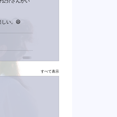
野公介さんがい
しい。😄
すべて表示