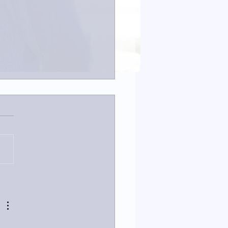
なイタチきゅうり。