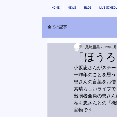
HOME
NEWS
BLOG
LIVE SCHED
全ての記事
尾崎亜美
2019年3
「ほうろ
小坂忠さんがステー
一昨年のことを思う
忠さんの言葉をお借
素晴らしいライブで
出演者全員の忠さん
私も忠さんとの「機
宝物です。