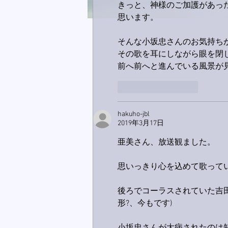
きっと、神様のご加護があっ
思います。
そんな小坂忠さんのお気持ち
その歌を耳にしながら眼を閉
前へ前へと進んでいる風景が
いいね！
返信
hakuho-jbl
2019年3月17日
亜美さん、放送観ました。
思いっきり心を込めて歌って
後ろでコーラスされていた吉
形?、今もです)