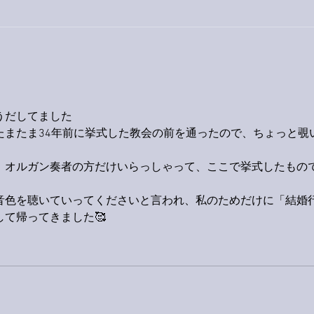
今日
巨大なイタチきゅうり。
うだしてました
たまたま34年前に挙式した教会の前を通ったので、ちょっと覗
、オルガン奏者の方だけいらっしゃって、ここで挙式したもの
音色を聴いていってくださいと言われ、私のためだけに「結婚
て帰ってきました🥰