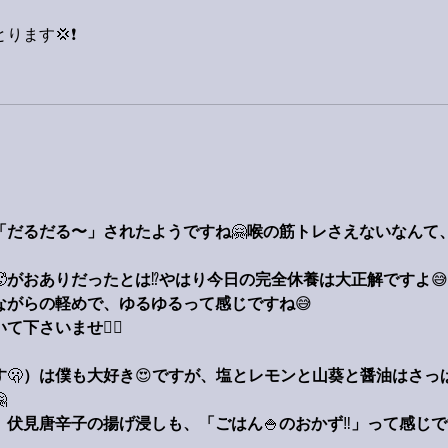
ります💢❗
。
「だるだる〜」されたようですね
🤗
喉の筋トレさえないなんて

がおありだったとは
⁉️
やはり今日の完全休養は大正解ですよ
😅
ながらの軽めで、ゆるゆるって感じですね
😅
いて下さいませ
🙋‍♂️
す
🫢
）は僕も大好き
😍
ですが、塩とレモンと山葵と醤油はさっ

、伏見唐辛子の揚げ浸しも、「ごはん
🍚
のおかず
‼️
」って感じで