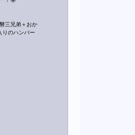
！🤓
酵三兄弟＋おか
入りのハンバー