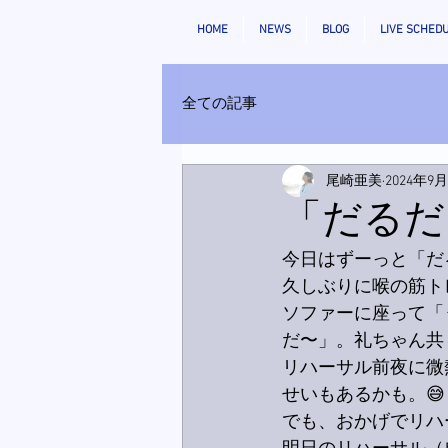
HOME
NEWS
BLOG
LIVE SCHED
全ての記事
尾崎亜美
2024年9
「だるだ
今日はずーっと「だ
久しぶりに喉の筋ト
ソファーに座って「
だ〜」。礼ちゃん共
リハーサル前夜に微
せいもあるかも。😅
でも、おかげでリハ