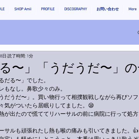
ULE
SHOP Amii
PROFILE
DISCOGRAPHY
お問い合わせ
More
月8日
読了時間: 1分
る〜」「うだうだ〜」の
るだる〜」でした。
レもなし。鼻歌少々のみ。
うだうだ〜」。買い物行って相撲観戦しながら再びソフ
々気がついたら居眠りしてました。😪
熱が出たので慌ててリハーサルの前に病院に行って処方
ーサルも頑張れたし熱も喉の痛みも引いてきました。👍