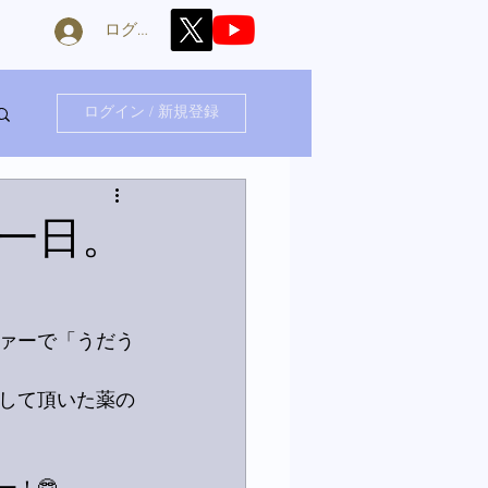
ログイン
ログイン / 新規登録
一日。
ァーで「うだう
して頂いた薬の