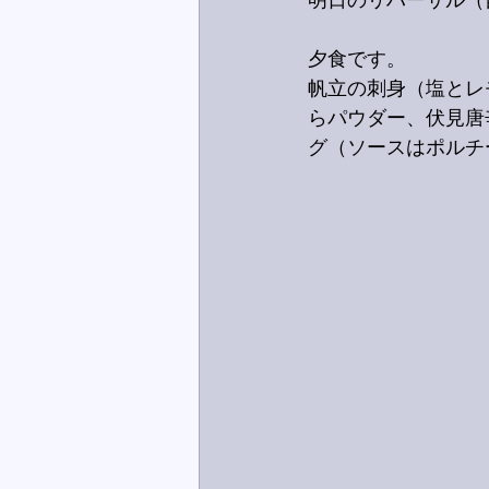
明日のリハーサル（
夕食です。
帆立の刺身（塩とレ
らパウダー、伏見唐
グ（ソースはポルチ